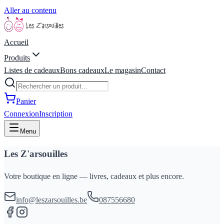
Aller au contenu
Accueil
Produits
Listes de cadeaux
Bons cadeaux
Le magasin
Contact
Panier
Connexion
Inscription
Menu
Les Z'arsouilles
Votre boutique en ligne — livres, cadeaux et plus encore.
info@leszarsouilles.be
087556680