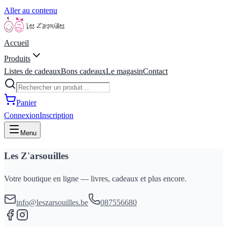
Aller au contenu
Accueil
Produits
Listes de cadeaux
Bons cadeaux
Le magasin
Contact
Panier
Connexion
Inscription
Menu
Les Z'arsouilles
Votre boutique en ligne — livres, cadeaux et plus encore.
info@leszarsouilles.be
087556680