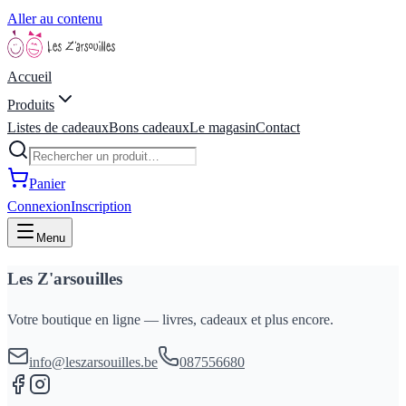
Aller au contenu
Accueil
Produits
Listes de cadeaux
Bons cadeaux
Le magasin
Contact
Panier
Connexion
Inscription
Menu
Les Z'arsouilles
Votre boutique en ligne — livres, cadeaux et plus encore.
info@leszarsouilles.be
087556680