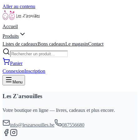
Aller au contenu
Accueil
Produits
Listes de cadeaux
Bons cadeaux
Le magasin
Contact
Panier
Connexion
Inscription
Menu
Les Z'arsouilles
Votre boutique en ligne — livres, cadeaux et plus encore.
info@leszarsouilles.be
087556680