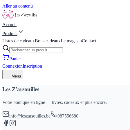
Aller au contenu
Accueil
Produits
Listes de cadeaux
Bons cadeaux
Le magasin
Contact
Panier
Connexion
Inscription
Menu
Les Z'arsouilles
Votre boutique en ligne — livres, cadeaux et plus encore.
info@leszarsouilles.be
087556680