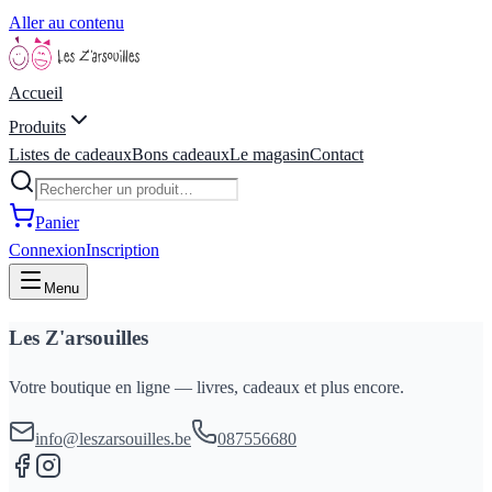
Aller au contenu
Accueil
Produits
Listes de cadeaux
Bons cadeaux
Le magasin
Contact
Panier
Connexion
Inscription
Menu
Les Z'arsouilles
Votre boutique en ligne — livres, cadeaux et plus encore.
info@leszarsouilles.be
087556680