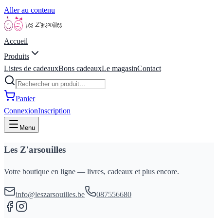
Aller au contenu
Accueil
Produits
Listes de cadeaux
Bons cadeaux
Le magasin
Contact
Panier
Connexion
Inscription
Menu
Les Z'arsouilles
Votre boutique en ligne — livres, cadeaux et plus encore.
info@leszarsouilles.be
087556680