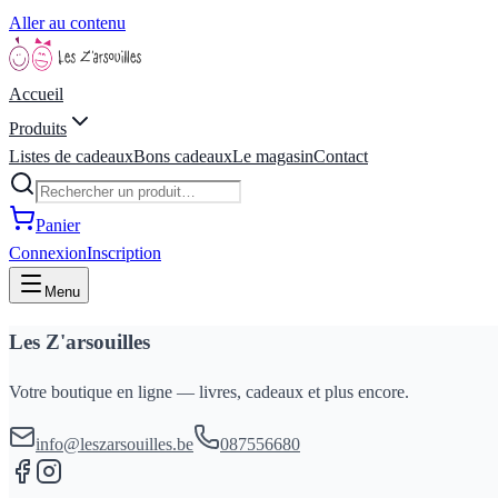
Aller au contenu
Accueil
Produits
Listes de cadeaux
Bons cadeaux
Le magasin
Contact
Panier
Connexion
Inscription
Menu
Les Z'arsouilles
Votre boutique en ligne — livres, cadeaux et plus encore.
info@leszarsouilles.be
087556680