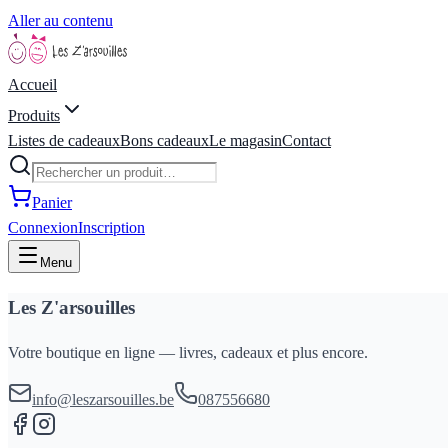
Aller au contenu
Accueil
Produits
Listes de cadeaux
Bons cadeaux
Le magasin
Contact
Panier
Connexion
Inscription
Menu
Les Z'arsouilles
Votre boutique en ligne — livres, cadeaux et plus encore.
info@leszarsouilles.be
087556680