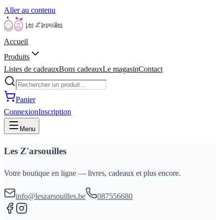
Aller au contenu
Accueil
Produits
Listes de cadeaux
Bons cadeaux
Le magasin
Contact
Panier
Connexion
Inscription
Menu
Les Z'arsouilles
Votre boutique en ligne — livres, cadeaux et plus encore.
info@leszarsouilles.be
087556680