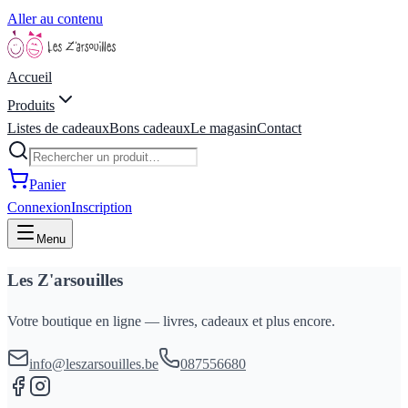
Aller au contenu
Accueil
Produits
Listes de cadeaux
Bons cadeaux
Le magasin
Contact
Panier
Connexion
Inscription
Menu
Les Z'arsouilles
Votre boutique en ligne — livres, cadeaux et plus encore.
info@leszarsouilles.be
087556680