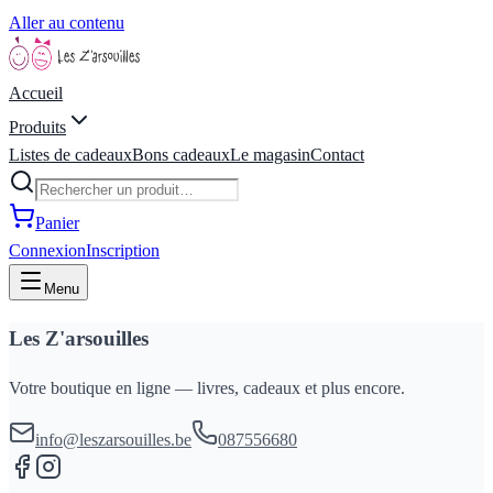
Aller au contenu
Accueil
Produits
Listes de cadeaux
Bons cadeaux
Le magasin
Contact
Panier
Connexion
Inscription
Menu
Les Z'arsouilles
Votre boutique en ligne — livres, cadeaux et plus encore.
info@leszarsouilles.be
087556680