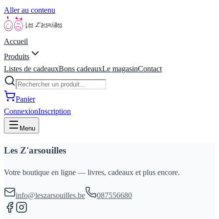
Aller au contenu
Accueil
Produits
Listes de cadeaux
Bons cadeaux
Le magasin
Contact
Panier
Connexion
Inscription
Menu
Les Z'arsouilles
Votre boutique en ligne — livres, cadeaux et plus encore.
info@leszarsouilles.be
087556680