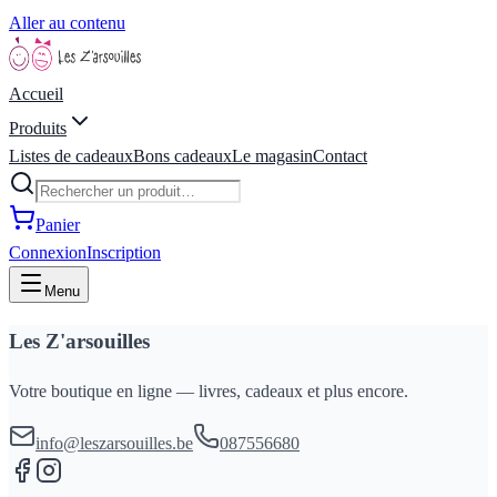
Aller au contenu
Accueil
Produits
Listes de cadeaux
Bons cadeaux
Le magasin
Contact
Panier
Connexion
Inscription
Menu
Les Z'arsouilles
Votre boutique en ligne — livres, cadeaux et plus encore.
info@leszarsouilles.be
087556680