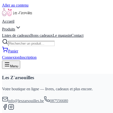
Aller au contenu
Accueil
Produits
Listes de cadeaux
Bons cadeaux
Le magasin
Contact
Panier
Connexion
Inscription
Menu
Les Z'arsouilles
Votre boutique en ligne — livres, cadeaux et plus encore.
info@leszarsouilles.be
087556680