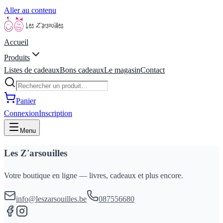
Aller au contenu
Accueil
Produits
Listes de cadeaux
Bons cadeaux
Le magasin
Contact
Panier
Connexion
Inscription
Menu
Les Z'arsouilles
Votre boutique en ligne — livres, cadeaux et plus encore.
info@leszarsouilles.be
087556680