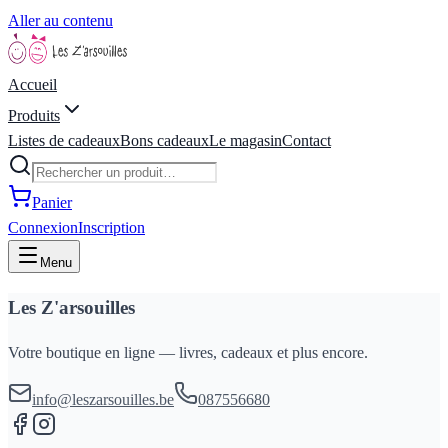
Aller au contenu
Accueil
Produits
Listes de cadeaux
Bons cadeaux
Le magasin
Contact
Panier
Connexion
Inscription
Menu
Les Z'arsouilles
Votre boutique en ligne — livres, cadeaux et plus encore.
info@leszarsouilles.be
087556680