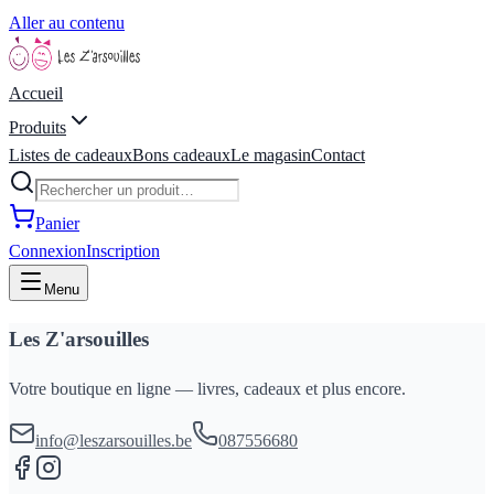
Aller au contenu
Accueil
Produits
Listes de cadeaux
Bons cadeaux
Le magasin
Contact
Panier
Connexion
Inscription
Menu
Les Z'arsouilles
Votre boutique en ligne — livres, cadeaux et plus encore.
info@leszarsouilles.be
087556680