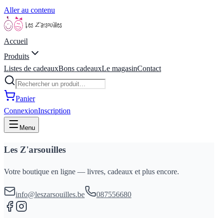
Aller au contenu
Accueil
Produits
Listes de cadeaux
Bons cadeaux
Le magasin
Contact
Panier
Connexion
Inscription
Menu
Les Z'arsouilles
Votre boutique en ligne — livres, cadeaux et plus encore.
info@leszarsouilles.be
087556680