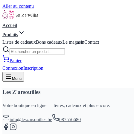
Aller au contenu
Accueil
Produits
Listes de cadeaux
Bons cadeaux
Le magasin
Contact
Panier
Connexion
Inscription
Menu
Les Z'arsouilles
Votre boutique en ligne — livres, cadeaux et plus encore.
info@leszarsouilles.be
087556680