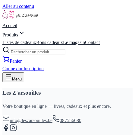
Aller au contenu
Accueil
Produits
Listes de cadeaux
Bons cadeaux
Le magasin
Contact
Panier
Connexion
Inscription
Menu
Les Z'arsouilles
Votre boutique en ligne — livres, cadeaux et plus encore.
info@leszarsouilles.be
087556680