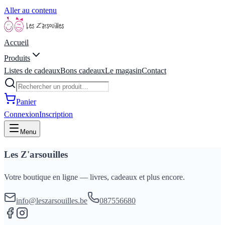
Aller au contenu
Accueil
Produits
Listes de cadeaux
Bons cadeaux
Le magasin
Contact
Panier
Connexion
Inscription
Menu
Les Z'arsouilles
Votre boutique en ligne — livres, cadeaux et plus encore.
info@leszarsouilles.be
087556680