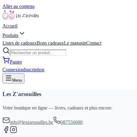
Aller au contenu
Accueil
Produits
Listes de cadeaux
Bons cadeaux
Le magasin
Contact
Panier
Connexion
Inscription
Menu
Les Z'arsouilles
Votre boutique en ligne — livres, cadeaux et plus encore.
info@leszarsouilles.be
087556680