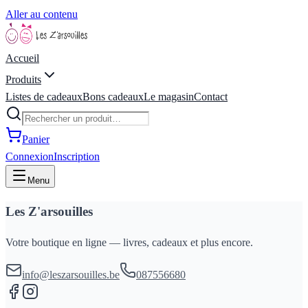
Aller au contenu
Accueil
Produits
Listes de cadeaux
Bons cadeaux
Le magasin
Contact
Panier
Connexion
Inscription
Menu
Les Z'arsouilles
Votre boutique en ligne — livres, cadeaux et plus encore.
info@leszarsouilles.be
087556680