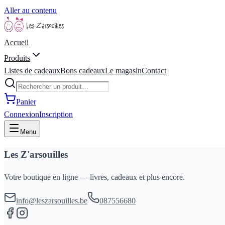
Aller au contenu
Accueil
Produits
Listes de cadeaux
Bons cadeaux
Le magasin
Contact
Panier
Connexion
Inscription
Menu
Les Z'arsouilles
Votre boutique en ligne — livres, cadeaux et plus encore.
info@leszarsouilles.be
087556680