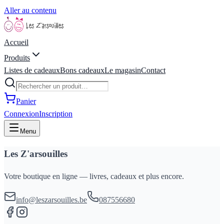
Aller au contenu
Accueil
Produits
Listes de cadeaux
Bons cadeaux
Le magasin
Contact
Panier
Connexion
Inscription
Menu
Les Z'arsouilles
Votre boutique en ligne — livres, cadeaux et plus encore.
info@leszarsouilles.be
087556680