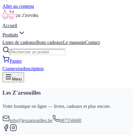
Aller au contenu
Accueil
Produits
Listes de cadeaux
Bons cadeaux
Le magasin
Contact
Panier
Connexion
Inscription
Menu
Les Z'arsouilles
Votre boutique en ligne — livres, cadeaux et plus encore.
info@leszarsouilles.be
087556680