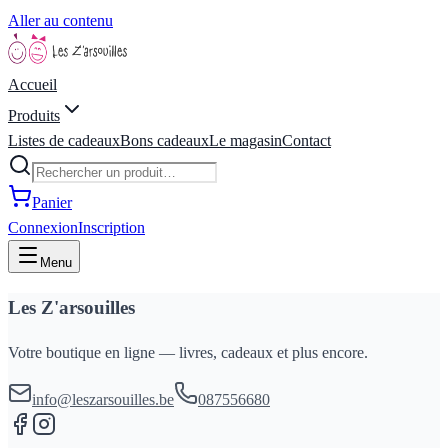
Aller au contenu
Accueil
Produits
Listes de cadeaux
Bons cadeaux
Le magasin
Contact
Panier
Connexion
Inscription
Menu
Les Z'arsouilles
Votre boutique en ligne — livres, cadeaux et plus encore.
info@leszarsouilles.be
087556680