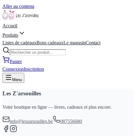
Aller au contenu
Accueil
Produits
Listes de cadeaux
Bons cadeaux
Le magasin
Contact
Panier
Connexion
Inscription
Menu
Les Z'arsouilles
Votre boutique en ligne — livres, cadeaux et plus encore.
info@leszarsouilles.be
087556680