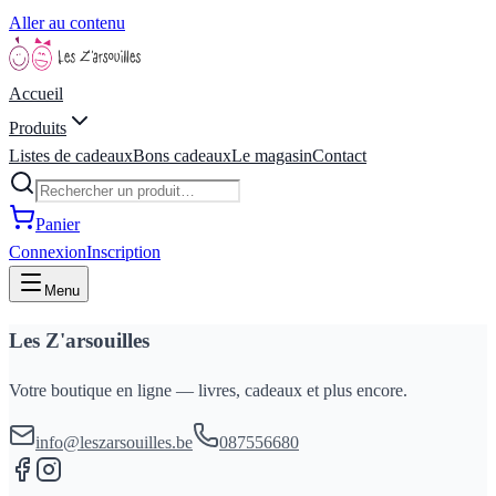
Aller au contenu
Accueil
Produits
Listes de cadeaux
Bons cadeaux
Le magasin
Contact
Panier
Connexion
Inscription
Menu
Les Z'arsouilles
Votre boutique en ligne — livres, cadeaux et plus encore.
info@leszarsouilles.be
087556680