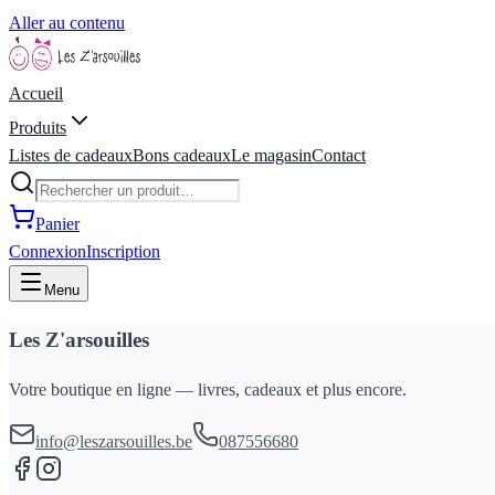
Aller au contenu
Accueil
Produits
Listes de cadeaux
Bons cadeaux
Le magasin
Contact
Panier
Connexion
Inscription
Menu
Les Z'arsouilles
Votre boutique en ligne — livres, cadeaux et plus encore.
info@leszarsouilles.be
087556680