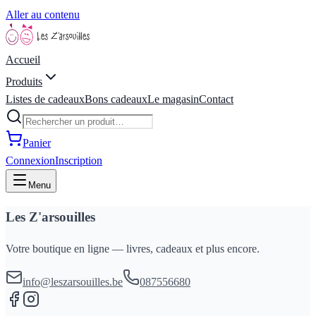
Aller au contenu
Accueil
Produits
Listes de cadeaux
Bons cadeaux
Le magasin
Contact
Panier
Connexion
Inscription
Menu
Les Z'arsouilles
Votre boutique en ligne — livres, cadeaux et plus encore.
info@leszarsouilles.be
087556680