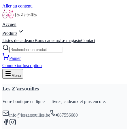
Aller au contenu
Accueil
Produits
Listes de cadeaux
Bons cadeaux
Le magasin
Contact
Panier
Connexion
Inscription
Menu
Les Z'arsouilles
Votre boutique en ligne — livres, cadeaux et plus encore.
info@leszarsouilles.be
087556680