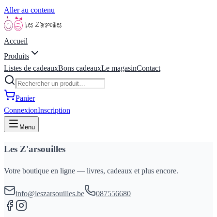
Aller au contenu
Accueil
Produits
Listes de cadeaux
Bons cadeaux
Le magasin
Contact
Panier
Connexion
Inscription
Menu
Les Z'arsouilles
Votre boutique en ligne — livres, cadeaux et plus encore.
info@leszarsouilles.be
087556680