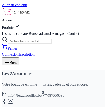
Aller au contenu
Accueil
Produits
Listes de cadeaux
Bons cadeaux
Le magasin
Contact
Panier
Connexion
Inscription
Menu
Les Z'arsouilles
Votre boutique en ligne — livres, cadeaux et plus encore.
info@leszarsouilles.be
087556680