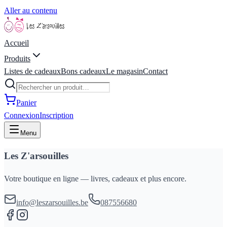
Aller au contenu
Accueil
Produits
Listes de cadeaux
Bons cadeaux
Le magasin
Contact
Panier
Connexion
Inscription
Menu
Les Z'arsouilles
Votre boutique en ligne — livres, cadeaux et plus encore.
info@leszarsouilles.be
087556680