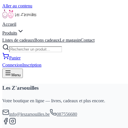
Aller au contenu
Accueil
Produits
Listes de cadeaux
Bons cadeaux
Le magasin
Contact
Panier
Connexion
Inscription
Menu
Les Z'arsouilles
Votre boutique en ligne — livres, cadeaux et plus encore.
info@leszarsouilles.be
087556680