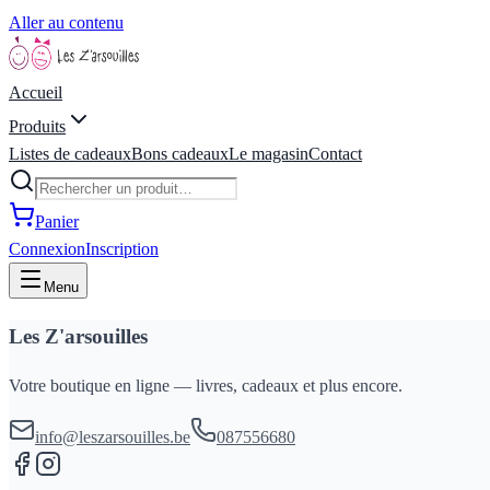
Aller au contenu
Accueil
Produits
Listes de cadeaux
Bons cadeaux
Le magasin
Contact
Panier
Connexion
Inscription
Menu
Les Z'arsouilles
Votre boutique en ligne — livres, cadeaux et plus encore.
info@leszarsouilles.be
087556680