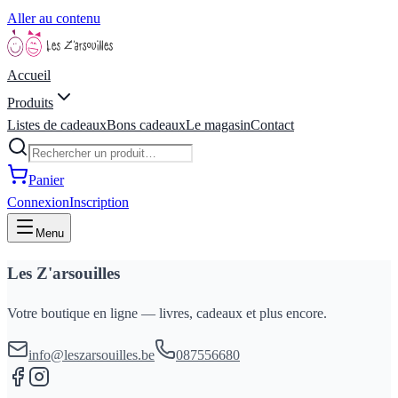
Aller au contenu
Accueil
Produits
Listes de cadeaux
Bons cadeaux
Le magasin
Contact
Panier
Connexion
Inscription
Menu
Les Z'arsouilles
Votre boutique en ligne — livres, cadeaux et plus encore.
info@leszarsouilles.be
087556680