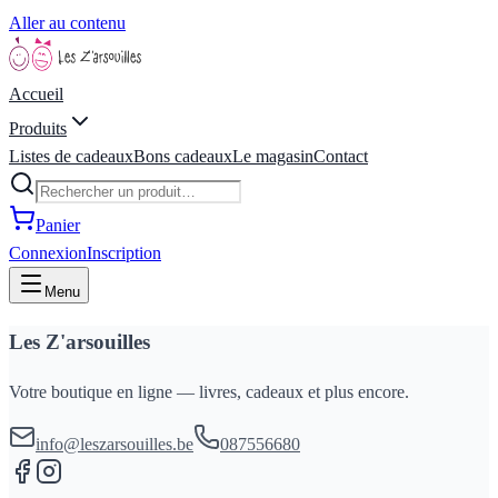
Aller au contenu
Accueil
Produits
Listes de cadeaux
Bons cadeaux
Le magasin
Contact
Panier
Connexion
Inscription
Menu
Les Z'arsouilles
Votre boutique en ligne — livres, cadeaux et plus encore.
info@leszarsouilles.be
087556680