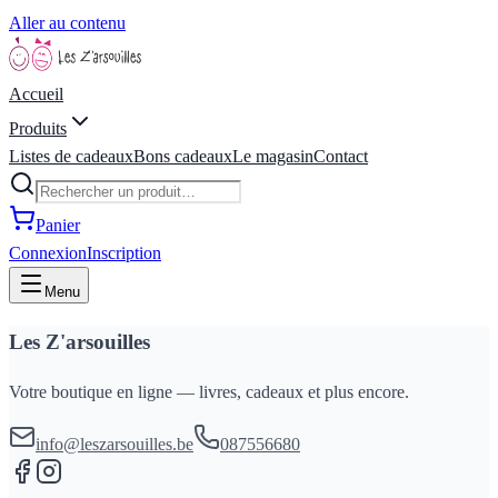
Aller au contenu
Accueil
Produits
Listes de cadeaux
Bons cadeaux
Le magasin
Contact
Panier
Connexion
Inscription
Menu
Les Z'arsouilles
Votre boutique en ligne — livres, cadeaux et plus encore.
info@leszarsouilles.be
087556680