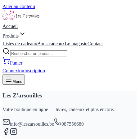
Aller au contenu
Accueil
Produits
Listes de cadeaux
Bons cadeaux
Le magasin
Contact
Panier
Connexion
Inscription
Menu
Les Z'arsouilles
Votre boutique en ligne — livres, cadeaux et plus encore.
info@leszarsouilles.be
087556680