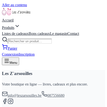
Aller au contenu
Accueil
Produits
Listes de cadeaux
Bons cadeaux
Le magasin
Contact
Panier
Connexion
Inscription
Menu
Les Z'arsouilles
Votre boutique en ligne — livres, cadeaux et plus encore.
info@leszarsouilles.be
087556680