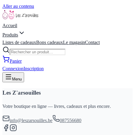
Aller au contenu
Accueil
Produits
Listes de cadeaux
Bons cadeaux
Le magasin
Contact
Panier
Connexion
Inscription
Menu
Les Z'arsouilles
Votre boutique en ligne — livres, cadeaux et plus encore.
info@leszarsouilles.be
087556680