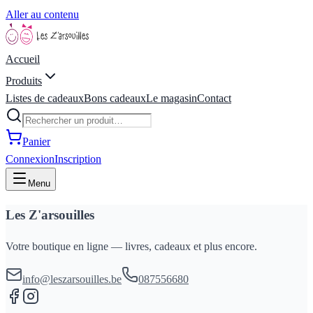
Aller au contenu
Accueil
Produits
Listes de cadeaux
Bons cadeaux
Le magasin
Contact
Panier
Connexion
Inscription
Menu
Les Z'arsouilles
Votre boutique en ligne — livres, cadeaux et plus encore.
info@leszarsouilles.be
087556680