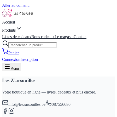
Aller au contenu
Accueil
Produits
Listes de cadeaux
Bons cadeaux
Le magasin
Contact
Panier
Connexion
Inscription
Menu
Les Z'arsouilles
Votre boutique en ligne — livres, cadeaux et plus encore.
info@leszarsouilles.be
087556680