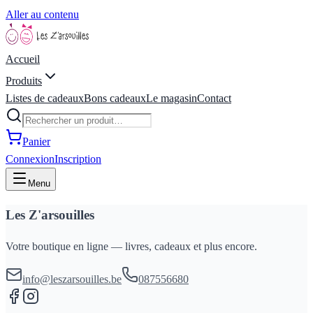
Aller au contenu
Accueil
Produits
Listes de cadeaux
Bons cadeaux
Le magasin
Contact
Panier
Connexion
Inscription
Menu
Les Z'arsouilles
Votre boutique en ligne — livres, cadeaux et plus encore.
info@leszarsouilles.be
087556680