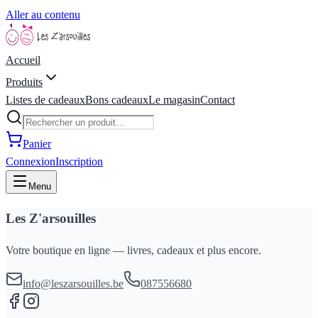
Aller au contenu
Accueil
Produits
Listes de cadeaux
Bons cadeaux
Le magasin
Contact
Panier
Connexion
Inscription
Menu
Les Z'arsouilles
Votre boutique en ligne — livres, cadeaux et plus encore.
info@leszarsouilles.be
087556680