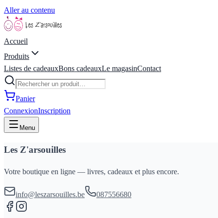
Aller au contenu
Accueil
Produits
Listes de cadeaux
Bons cadeaux
Le magasin
Contact
Panier
Connexion
Inscription
Menu
Les Z'arsouilles
Votre boutique en ligne — livres, cadeaux et plus encore.
info@leszarsouilles.be
087556680