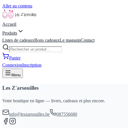
Aller au contenu
Accueil
Produits
Listes de cadeaux
Bons cadeaux
Le magasin
Contact
Panier
Connexion
Inscription
Menu
Les Z'arsouilles
Votre boutique en ligne — livres, cadeaux et plus encore.
info@leszarsouilles.be
087556680